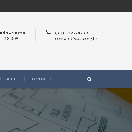
nda - Sexta
(71) 3327-8777
 - 18:00*
contato@caab.org.br
DE SAÚDE
CONTATO