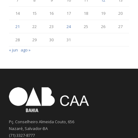
14
15
16
17
18
19
20
21
22
23
24
25
26
27
28
29
30
31
« jun
ago »
Pç. Conselheiro Almeida Couto, 656
Nazaré, Salvador-BA
(71) 3327-8777