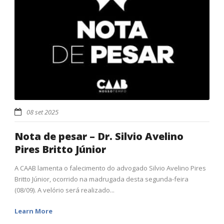
08 set 2025
Nota de pesar – Dr. Silvio Avelino
Pires Britto Júnior
A CAAB lamenta o falecimento do advogado Silvio Avelino Pires
Britto Júnior, ocorrido na madrugada desta segunda-feira
(08/09). A velório será realizado...
Learn More