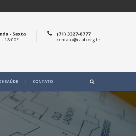
nda - Sexta
(71) 3327-8777
 - 18:00*
contato@caab.org.br
DE SAÚDE
CONTATO