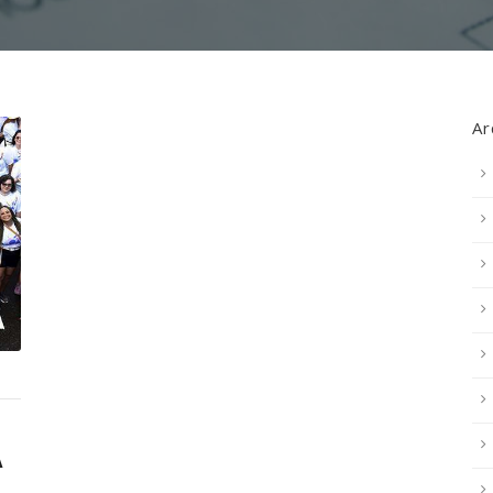
Ar
a
A