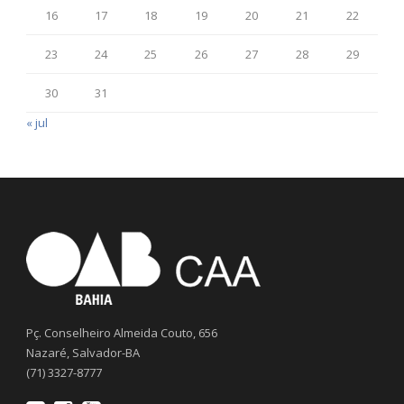
16
17
18
19
20
21
22
23
24
25
26
27
28
29
30
31
« jul
Pç. Conselheiro Almeida Couto, 656
Nazaré, Salvador-BA
(71) 3327-8777