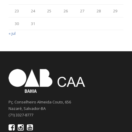
23
24
25
26
27
28
29
30
31
« jul
Pç. Conselheiro Almeida Couto, 656
Nazaré, Salvador-BA
(71) 3327-8777