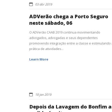
03 abr 2019
ADVerão chega a Porto Seguro
neste sábado, 06
O ADVerão CAAB 2019 continua movimentando
advogados, advogadas e seus dependentes
promovendo integração entre a classe e estimulando 
prática de atividades...
Learn More
18 jan 2019
Depois da Lavagem do Bonfim a