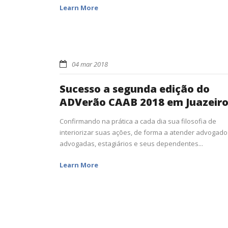
Learn More
04 mar 2018
Sucesso a segunda edição do
ADVerão CAAB 2018 em Juazeir
Confirmando na prática a cada dia sua filosofia de
interiorizar suas ações, de forma a atender advogado
advogadas, estagiários e seus dependentes...
Learn More