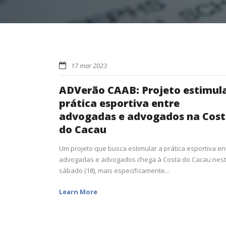
17 mar 2023
ADVerão CAAB: Projeto estimul
prática esportiva entre
advogadas e advogados na Cos
do Cacau
Um projeto que busca estimular a prática esportiva en
advogadas e advogados chega à Costa do Cacau nes
sábado (18), mais especificamente...
Learn More