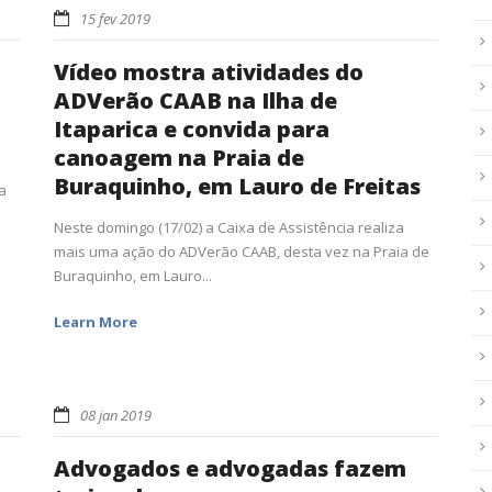
15 fev 2019
Vídeo mostra atividades do
ADVerão CAAB na Ilha de
Itaparica e convida para
canoagem na Praia de
Buraquinho, em Lauro de Freitas
a
Neste domingo (17/02) a Caixa de Assistência realiza
mais uma ação do ADVerão CAAB, desta vez na Praia de
Buraquinho, em Lauro...
Learn More
08 jan 2019
Advogados e advogadas fazem