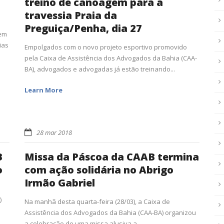
treino de canoagem para a
travessia Praia da
Preguiça/Penha, dia 27
gem
ias
Empolgados com o novo projeto esportivo promovido
pela Caixa de Assistência dos Advogados da Bahia (CAA-
BA), advogados e advogadas já estão treinando...
Learn More
28 mar 2018
B
Missa da Páscoa da CAAB termina
o
com ação solidária no Abrigo
Irmão Gabriel
)
Na manhã desta quarta-feira (28/03), a Caixa de
Assistência dos Advogados da Bahia (CAA-BA) organizou
a celebração de uma missa alusiva a...