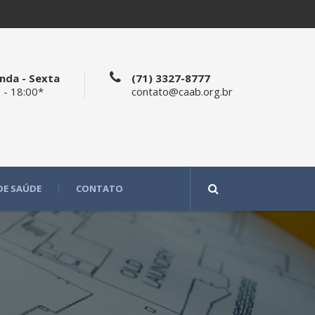
nda - Sexta
(71) 3327-8777
 - 18:00*
contato@caab.org.br
DE SAÚDE
CONTATO