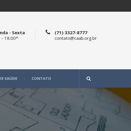
nda - Sexta
(71) 3327-8777
 - 18:00*
contato@caab.org.br
DE SAÚDE
CONTATO