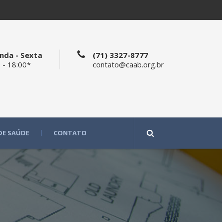
nda - Sexta
(71) 3327-8777
 - 18:00*
contato@caab.org.br
DE SAÚDE
CONTATO