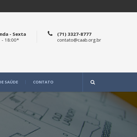
nda - Sexta
(71) 3327-8777
 - 18:00*
contato@caab.org.br
DE SAÚDE
CONTATO