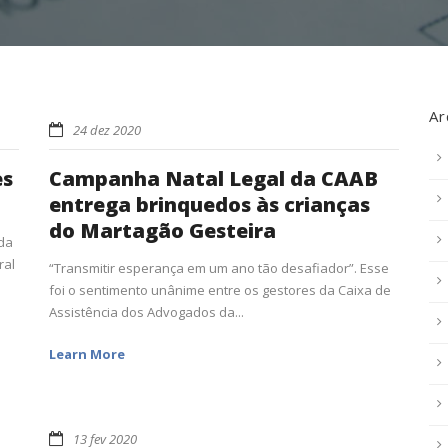
Ar
24 dez 2020
es
Campanha Natal Legal da CAAB
entrega brinquedos às crianças
do Martagão Gesteira
 da
ral
“Transmitir esperança em um ano tão desafiador”. Esse
foi o sentimento unânime entre os gestores da Caixa de
Assistência dos Advogados da...
Learn More
13 fev 2020