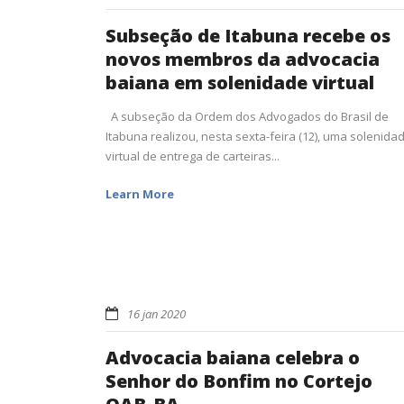
Subseção de Itabuna recebe os
novos membros da advocacia
baiana em solenidade virtual
A subseção da Ordem dos Advogados do Brasil de
Itabuna realizou, nesta sexta-feira (12), uma solenida
virtual de entrega de carteiras...
Learn More
16 jan 2020
Advocacia baiana celebra o
Senhor do Bonfim no Cortejo