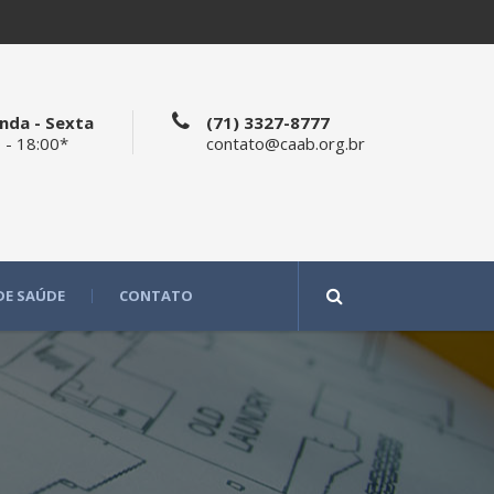
nda - Sexta
(71) 3327-8777
 - 18:00*
contato@caab.org.br
DE SAÚDE
CONTATO