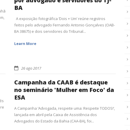
por advogado e servidores do TJ-
BA
nhã
im,
A exposição fotográfica ‘Dois + Um’ reúne registros
feitos pelo advogado Fernando Antonio Gonçalves (OAB-
BA 38675) e dois servidores do Tribunal...
Learn More
26 ago 2017
Campanha da CAAB é destaque
no seminário 'Mulher em Foco' da
ESA
vés
ere
A Campanha ‘Advogada, respeite uma: Respeite TODOS!’,
lançada em abril pela Caixa de Assistência dos
Advogados do Estado da Bahia (CAA-BA), foi...