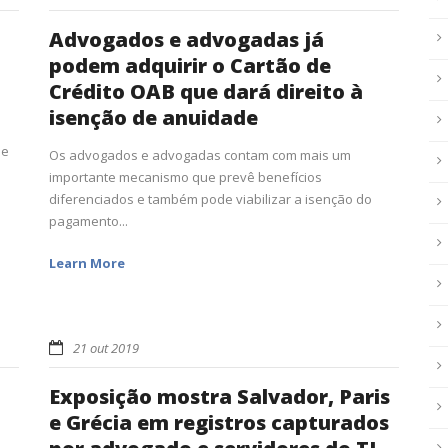
Advogados e advogadas já
podem adquirir o Cartão de
Crédito OAB que dará direito à
isenção de anuidade
de
Os advogados e advogadas contam com mais um
importante mecanismo que prevê benefícios
diferenciados e também pode viabilizar a isenção do
pagamento...
Learn More
21 out 2019
Exposição mostra Salvador, Paris
e Grécia em registros capturados