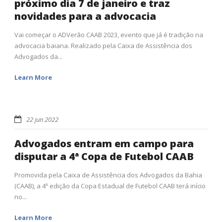
próximo dia 7 de janeiro e traz
novidades para a advocacia
Vai começar o ADVerão CAAB 2023, evento que já é tradição na
advocacia baiana. Realizado pela Caixa de Assistência dos
Advogados da...
Learn More
22 jun 2022
Advogados entram em campo para
disputar a 4ª Copa de Futebol CAAB
Promovida pela Caixa de Assistência dos Advogados da Bahia
(CAAB), a 4ª edição da Copa Estadual de Futebol CAAB terá início
no...
Learn More