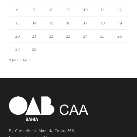
6
7
8
9
10
11
12
13
14
15
16
17
18
19
20
21
22
23
24
25
26
27
28
« jan
mar »
Pç. Conselheiro Almeida Couto, 656