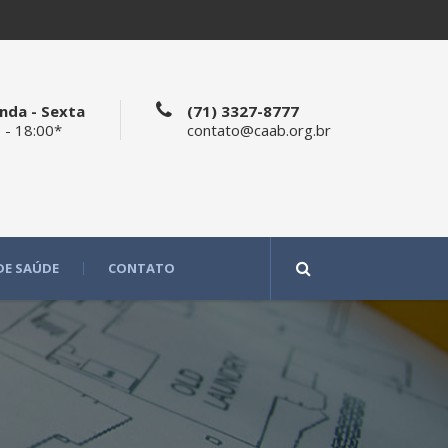
nda - Sexta
(71) 3327-8777
 - 18:00*
contato@caab.org.br
DE SAÚDE
CONTATO