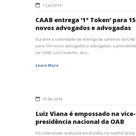
11 jul 2019
CAAB entrega ‘1º Token’ para 1
novos advogados e advogadas
Durante a solenidade de entrega de carteiras da OAB
para 156 novos advogados e advogadas, o president
da CAAB, Luiz Coutinho, deu...
Learn More
01 fev 2019
Luiz Viana é empossado na vice-
presidência nacional da OAB
Em solenidade realizada em Brasília, na manhã desta