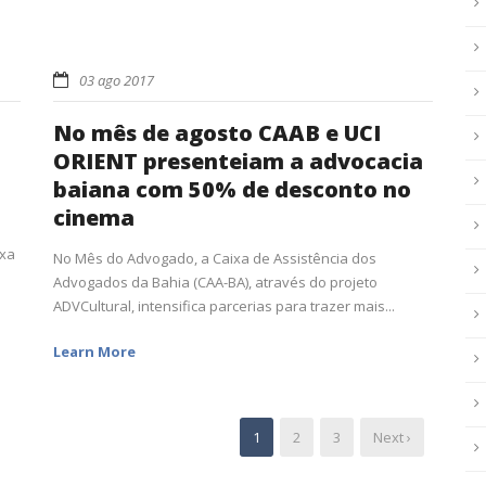
03 ago 2017
No mês de agosto CAAB e UCI
ORIENT presenteiam a advocacia
baiana com 50% de desconto no
cinema
ixa
No Mês do Advogado, a Caixa de Assistência dos
Advogados da Bahia (CAA-BA), através do projeto
ADVCultural, intensifica parcerias para trazer mais...
Learn More
1
2
3
Next ›