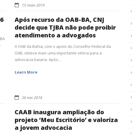
15 maio 2019
56
Após recurso da OAB-BA, CNJ
decide que TJBA não pode proibir
atendimento a advogados
-BA
e
A OAB da Bahia, com o apoio do Conselho Federal da
OAB, obteve mais uma importante vitória para a
advocacia baiana. Após...
Learn More
26 nov 2018
CAAB inaugura ampliação do
projeto ‘Meu Escritório’ e valoriza
a jovem advocacia