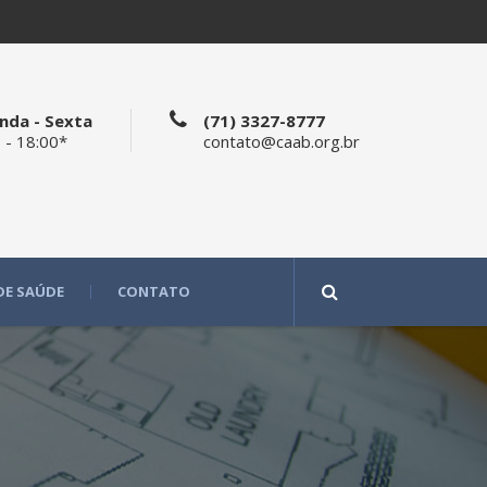
nda - Sexta
(71) 3327-8777
 - 18:00*
contato@caab.org.br
DE SAÚDE
CONTATO