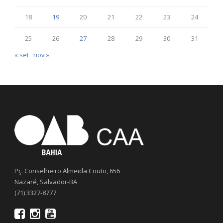
18
19
20
21
22
23
24
25
26
27
28
29
30
31
« set
nov »
Pç. Conselheiro Almeida Couto, 656
Nazaré, Salvador-BA
(71) 3327-8777