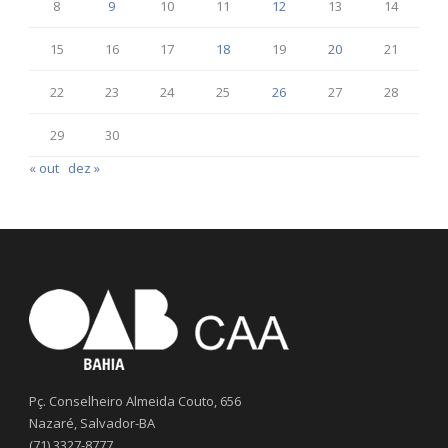
8
9
10
11
12
13
14
15
16
17
18
19
20
21
22
23
24
25
26
27
28
29
30
« out
dez »
Pç. Conselheiro Almeida Couto, 656
Nazaré, Salvador-BA
(71) 3327-8777