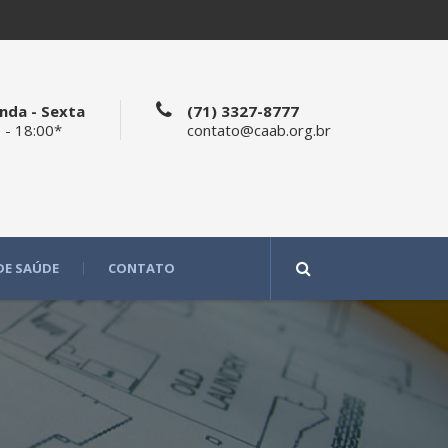
nda - Sexta
(71) 3327-8777
 - 18:00*
contato@caab.org.br
DE SAÚDE
CONTATO