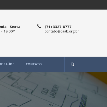
nda - Sexta
(71) 3327-8777
 - 18:00*
contato@caab.org.br
DE SAÚDE
CONTATO