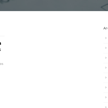
Ar
a
s
dos