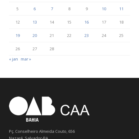
5
6
7
8
9
10
11
12
13
14
15
16
17
18
19
20
21
22
23
24
25
26
27
28
« jan
mar »
Pç. Conselheiro Almeida Couto, 656
Nazaré, Salvador-BA