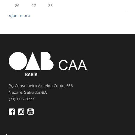
26
27
28
« jan
mar »
Pç. Conselheiro Almeida Couto, 656
Nazaré, Salvador-BA
(71) 3327-8777