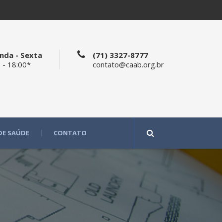
nda - Sexta
(71) 3327-8777
 - 18:00*
contato@caab.org.br
DE SAÚDE
CONTATO