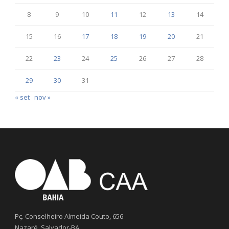
8
9
10
11
12
13
14
15
16
17
18
19
20
21
22
23
24
25
26
27
28
29
30
31
« set
nov »
Pç. Conselheiro Almeida Couto, 656
Nazaré, Salvador-BA