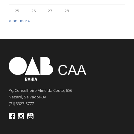
25
26
27
28
« jan
mar »
Pç. Conselheiro Almeida Couto, 656
Nazaré, Salvador-BA
(71) 3327-8777