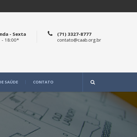
nda - Sexta
(71) 3327-8777
 - 18:00*
contato@caab.org.br
DE SAÚDE
CONTATO