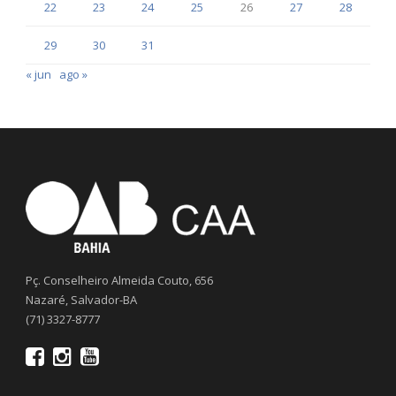
22
23
24
25
26
27
28
29
30
31
« jun
ago »
Pç. Conselheiro Almeida Couto, 656
Nazaré, Salvador-BA
(71) 3327-8777