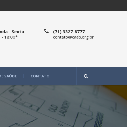
nda - Sexta
(71) 3327-8777
 - 18:00*
contato@caab.org.br
DE SAÚDE
CONTATO