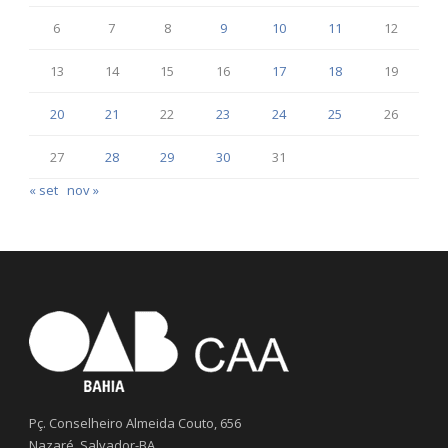
6
7
8
9
10
11
12
13
14
15
16
17
18
19
20
21
22
23
24
25
26
27
28
29
30
31
« set
nov »
Pç. Conselheiro Almeida Couto, 656
Nazaré, Salvador-BA