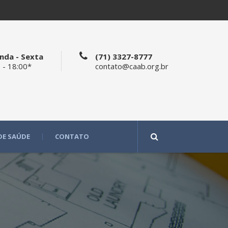
nda - Sexta
(71) 3327-8777
 - 18:00*
contato@caab.org.br
DE SAÚDE
CONTATO