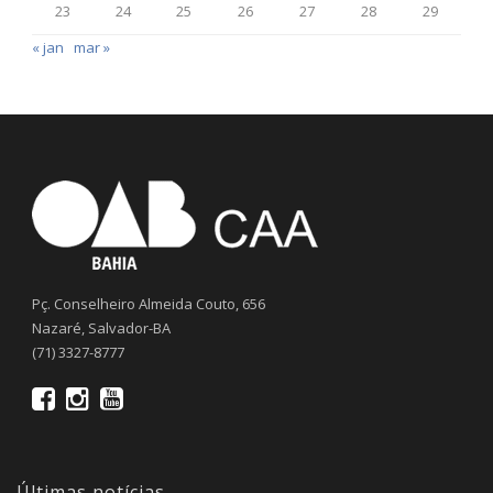
23
24
25
26
27
28
29
« jan
mar »
Pç. Conselheiro Almeida Couto, 656
Nazaré, Salvador-BA
(71) 3327-8777
Últimas notícias