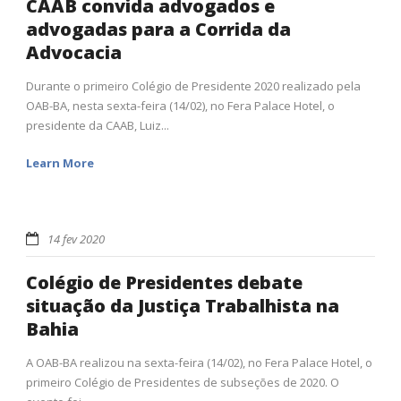
CAAB convida advogados e
advogadas para a Corrida da
Advocacia
Durante o primeiro Colégio de Presidente 2020 realizado pela
OAB-BA, nesta sexta-feira (14/02), no Fera Palace Hotel, o
presidente da CAAB, Luiz...
Learn More
14 fev 2020
Colégio de Presidentes debate
situação da Justiça Trabalhista na
Bahia
A OAB-BA realizou na sexta-feira (14/02), no Fera Palace Hotel, o
primeiro Colégio de Presidentes de subseções de 2020. O