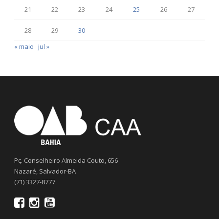
21
22
23
24
25
26
27
28
29
30
« maio
jul »
Pç. Conselheiro Almeida Couto, 656
Nazaré, Salvador-BA
(71) 3327-8777