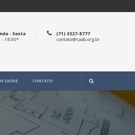
nda - Sexta
(71) 3327-8777
 - 18:00*
contato@caab.org.br
DE SAÚDE
CONTATO