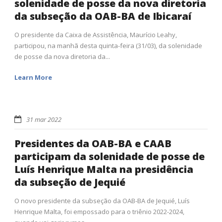
solenidade de posse da nova diretoria
da subseção da OAB-BA de Ibicaraí
O presidente da Caixa de Assistência, Maurício Leahy,
participou, na manhã desta quinta-feira (31/03), da solenidade
de posse da nova diretoria da...
Learn More
31 mar 2022
Presidentes da OAB-BA e CAAB
participam da solenidade de posse de
Luís Henrique Malta na presidência
da subseção de Jequié
O novo presidente da subseção da OAB-BA de Jequié, Luís
Henrique Malta, foi empossado para o triênio 2022-2024,