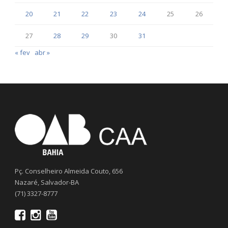
20
21
22
23
24
25
26
27
28
29
30
31
« fev
abr »
Pç. Conselheiro Almeida Couto, 656
Nazaré, Salvador-BA
(71) 3327-8777