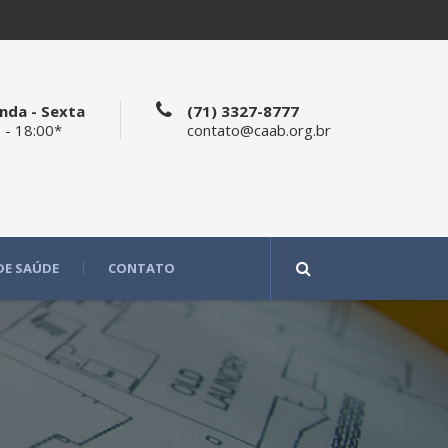
nda - Sexta
(71) 3327-8777
 - 18:00*
contato@caab.org.br
DE SAÚDE
CONTATO