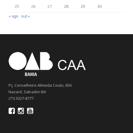
25
26
27
28
29
30
« ago
out »
Pç. Conselheiro Almeida Couto, 656
Nazaré, Salvador-BA
(71) 3327-8777