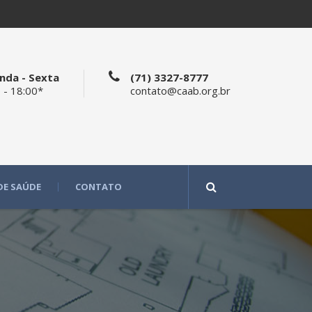
nda - Sexta
(71) 3327-8777
 - 18:00*
contato@caab.org.br
DE SAÚDE
CONTATO