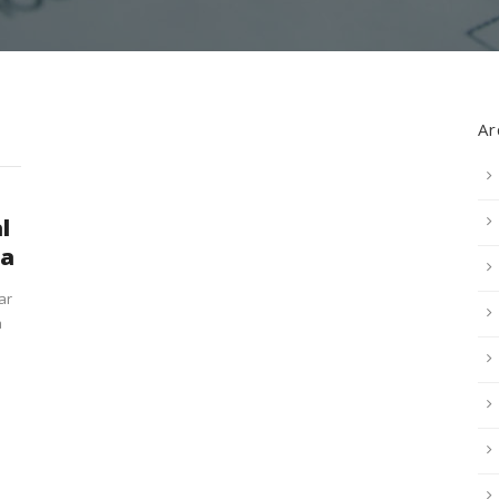
Ar
l
ia
ar
a