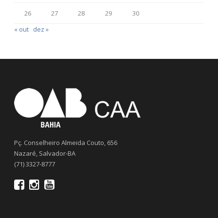
26
27
28
29
30
« out
dez »
Pç. Conselheiro Almeida Couto, 656
Nazaré, Salvador-BA
(71) 3327-8777