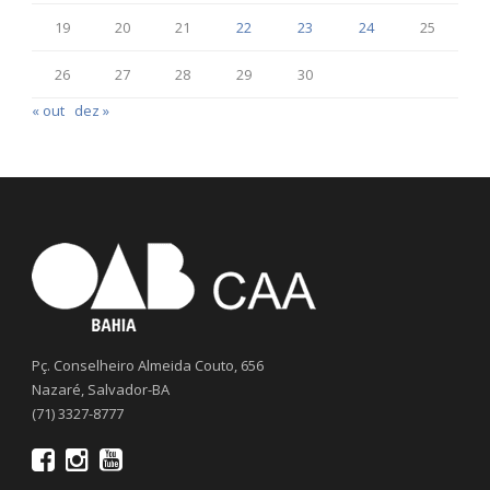
19
20
21
22
23
24
25
26
27
28
29
30
« out
dez »
Pç. Conselheiro Almeida Couto, 656
Nazaré, Salvador-BA
(71) 3327-8777