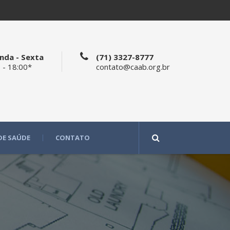
nda - Sexta
(71) 3327-8777
 - 18:00*
contato@caab.org.br
DE SAÚDE
CONTATO