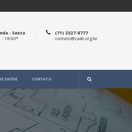
nda - Sexta
(71) 3327-8777
 - 18:00*
contato@caab.org.br
DE SAÚDE
CONTATO