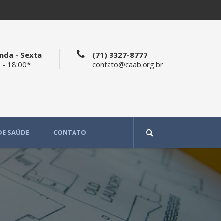
nda - Sexta
(71) 3327-8777
 - 18:00*
contato@caab.org.br
DE SAÚDE
CONTATO