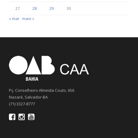
27
28
29
30
« mar
maio »
Pç. Conselheiro Almeida Couto, 656
Nazaré, Salvador-BA
(71) 3327-8777