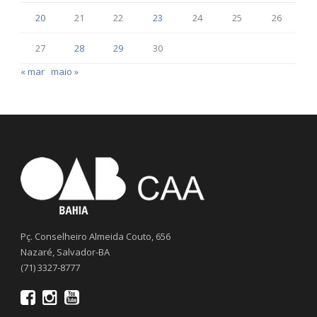
20
21
22
23
24
25
26
27
28
29
30
« mar
maio »
Pç. Conselheiro Almeida Couto, 656
Nazaré, Salvador-BA
(71) 3327-8777