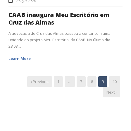
29 ago 2024
CAAB inaugura Meu Escritório em
Cruz das Almas
A advocacia de Cruz das Almas passou a contar com uma
unidade do projeto Meu Escritório, da CAAB. No último dia
28.08,...
Learn More
‹ Previous
1
…
7
8
9
10
Next ›