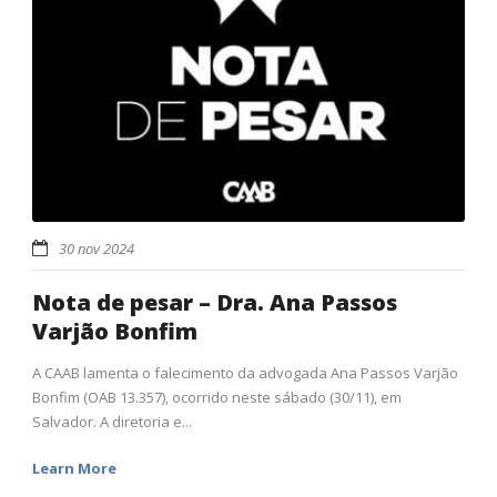
30 nov 2024
Nota de pesar – Dra. Ana Passos
Varjão Bonfim
A CAAB lamenta o falecimento da advogada Ana Passos Varjão
Bonfim (OAB 13.357), ocorrido neste sábado (30/11), em
Salvador. A diretoria e...
Learn More