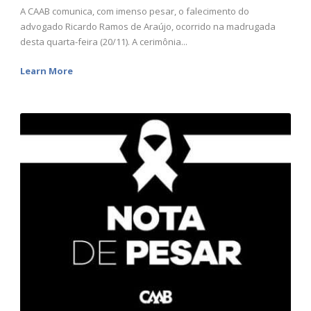
A CAAB comunica, com imenso pesar, o falecimento do
advogado Ricardo Ramos de Araújo, ocorrido na madrugada
desta quarta-feira (20/11). A cerimônia...
Learn More