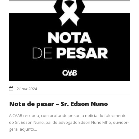
21 out 2024
Nota de pesar – Sr. Edson Nuno
A CAAB recebeu, com profundo pesar, a notícia do falecimento
do Sr. Edson Nuno, pai do advogado Edson Nuno Filho, ouvidor-
geral adjunto...