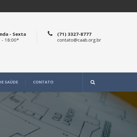
nda - Sexta
(71) 3327-8777
 - 18:00*
contato@caab.org.br
DE SAÚDE
CONTATO