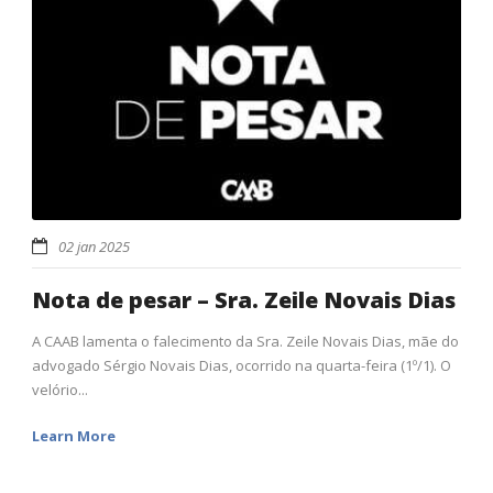
02 jan 2025
Nota de pesar – Sra. Zeile Novais Dias
A CAAB lamenta o falecimento da Sra. Zeile Novais Dias, mãe do
advogado Sérgio Novais Dias, ocorrido na quarta-feira (1º/1). O
velório...
Learn More