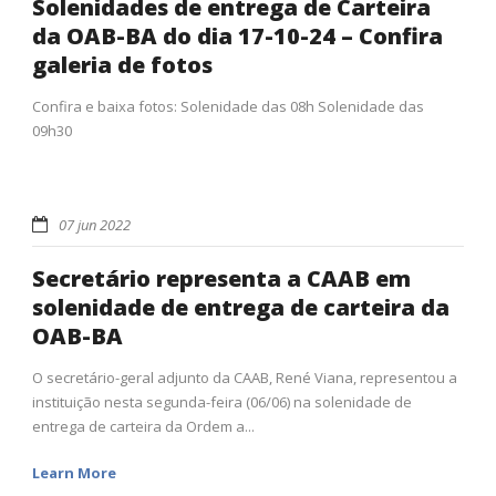
Solenidades de entrega de Carteira
da OAB-BA do dia 17-10-24 – Confira
galeria de fotos
Confira e baixa fotos: Solenidade das 08h Solenidade das
09h30
07 jun 2022
Secretário representa a CAAB em
solenidade de entrega de carteira da
OAB-BA
O secretário-geral adjunto da CAAB, René Viana, representou a
instituição nesta segunda-feira (06/06) na solenidade de
entrega de carteira da Ordem a...
Learn More