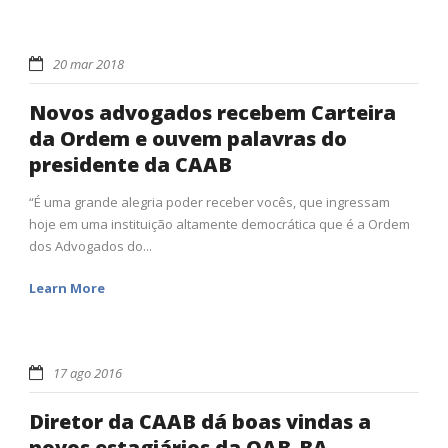
20 mar 2018
Novos advogados recebem Carteira
da Ordem e ouvem palavras do
presidente da CAAB
“É uma grande alegria poder receber vocês, que ingressam
hoje em uma instituição altamente democrática que é a Ordem
dos Advogados do...
Learn More
17 ago 2016
Diretor da CAAB dá boas vindas a
novos estagiários da OAB-BA