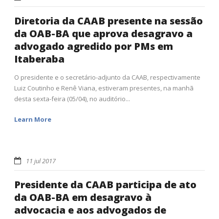
Diretoria da CAAB presente na sessão
da OAB-BA que aprova desagravo a
advogado agredido por PMs em
Itaberaba
O presidente e o secretário-adjunto da CAAB, respectivamente
Luiz Coutinho e Renê Viana, estiveram presentes, na manhã
desta sexta-feira (05/04), no auditório...
Learn More
11 jul 2017
Presidente da CAAB participa de ato
da OAB-BA em desagravo à
advocacia e aos advogados de