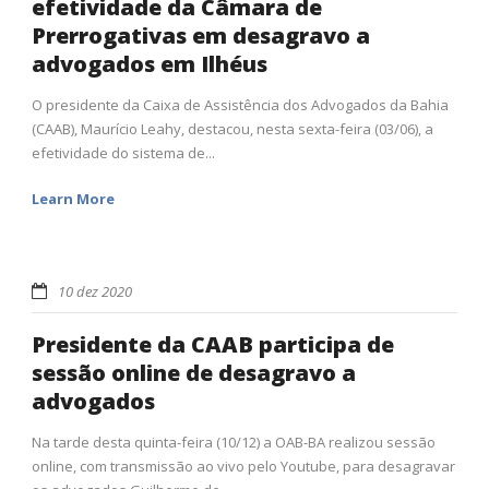
efetividade da Câmara de
Prerrogativas em desagravo a
advogados em Ilhéus
O presidente da Caixa de Assistência dos Advogados da Bahia
(CAAB), Maurício Leahy, destacou, nesta sexta-feira (03/06), a
efetividade do sistema de...
Learn More
10 dez 2020
Presidente da CAAB participa de
sessão online de desagravo a
advogados
Na tarde desta quinta-feira (10/12) a OAB-BA realizou sessão
online, com transmissão ao vivo pelo Youtube, para desagravar