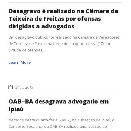
Desagravo é realizado na Câmara de
Teixeira de Freitas por ofensas
dirigidas a advogados
Um desagravo público foi realizado na Câmara de Vereadores
de Teixeira de Freitas na tarde desta quarta-feira (17) em
virtude de ofensas...
Learn More
24 jul 2019
OAB–BA desagrava advogado em
Ipiaú
Na tarde desta quarta-feira (24/07), na subseção de Ipiaú, o
Conselho Seccional da OAB-BA realizou uma sessão de