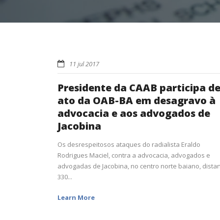
11 jul 2017
Presidente da CAAB participa d
ato da OAB-BA em desagravo à
advocacia e aos advogados de
Jacobina
Os desrespeitosos ataques do radialista Eraldo
Rodrigues Maciel, contra a advocacia, advogados e
advogadas de Jacobina, no centro norte baiano, dista
330...
Learn More