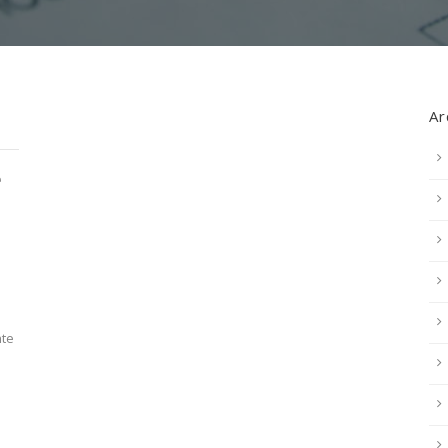
Ar
e
nte