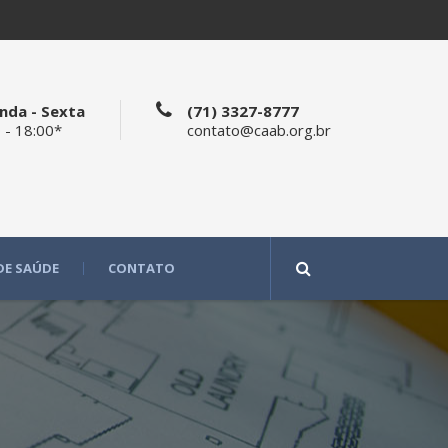
nda - Sexta
(71) 3327-8777
 - 18:00*
contato@caab.org.br
DE SAÚDE
CONTATO